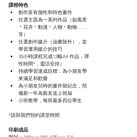
課程特色
創作富有個性和特色畫作
任選主題為一系列作品（如風景
丶花卉丶動漫丶人物丶動物……
等）
任選創作媒介（油畫除外），並
學習運用媒介的技巧
30小時課程完成12幅A4 作品，彈
性時間*，靈活安排）
持續學習達成目標，為小朋友帶
來滿足和歡樂
為小朋友兒時的畫作留紀念，預
備新一年為親友送上祝福
小班教學，每班最多四位學生
*請與我們預約課堂時間
印刷成品